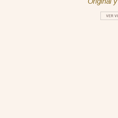
Original 
VER V