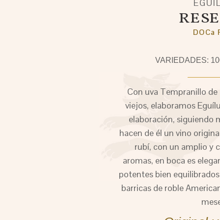
EGUÍ
RESE
DOCa R
VARIEDADES: 100
Con uva Tempranillo de
viejos, elaboramos Eguíl
elaboración, siguiendo 
hacen de él un vino original
rubí, con un amplio y
aromas, en boca es elegan
potentes bien equilibrados.
barricas de roble America
mese