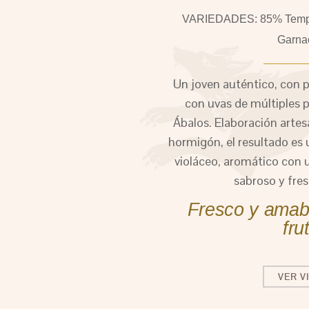
VARIEDADES: 85% Tempra
Garna
Un joven auténtico, con 
con uvas de múltiples p
Ábalos. Elaboración artes
hormigón, el resultado es 
violáceo, aromático con 
sabroso y fre
Fresco y amabl
fru
VER V