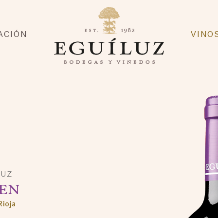
ACIÓN
VINO
LUZ
EN
ioja