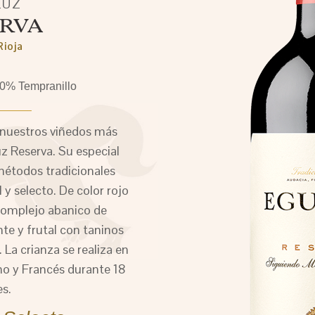
LUZ
RVA
ioja
% Tempranillo
 nuestros viñedos más
uz Reserva. Su especial
métodos tradicionales
 y selecto. De color rojo
 complejo abanico de
te y frutal con taninos
 La crianza se realiza en
no y Francés durante 18
s.