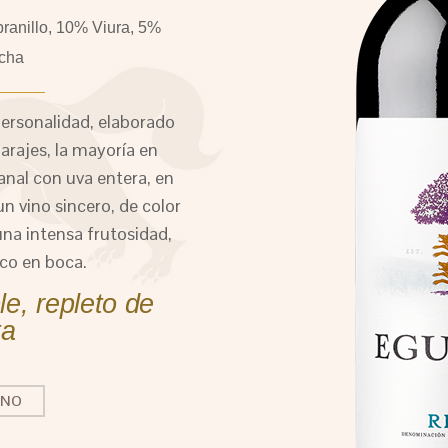
nillo, 10% Viura, 5%
cha
personalidad, elaborado
arajes, la mayoría en
anal con uva entera, en
un vino sincero, de color
una intensa frutosidad,
sco en boca.
e, repleto de
ta
INO